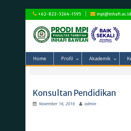
Skip
+62-822-3264-1595
mpi@inhafi.ac.id
to
content
Home
Profil
Akademik
K
Konsultan Pendidikan
November 16, 2016
admin