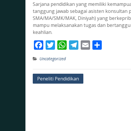
Sarjana pendidikan yang memiliki kemampu
tanggung jawab sebagai asisten konsultan
SMA/MA/SMK/MAK, Diniyah) yang berkepriba
mampu melaksanakan tugas dan bertanggung
keahlian.
F
T
W
T
E
S
ac
w
h
el
m
h
Uncategorized
e
itt
at
e
ai
ar
b
er
s
gr
l
e
Post
Peneliti Pendidikan
o
A
a
navigation
o
p
m
k
p