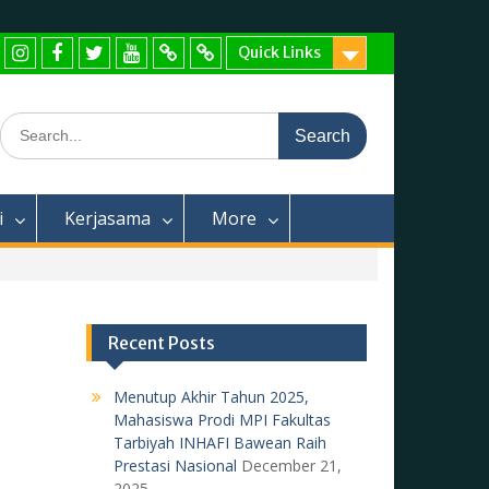
Quick Links
Instagram
Facebook
Twitter
Youtube
TikTok
WhatsApp
Search
for:
i
Kerjasama
More
Recent Posts
Menutup Akhir Tahun 2025,
Mahasiswa Prodi MPI Fakultas
Tarbiyah INHAFI Bawean Raih
Prestasi Nasional
December 21,
2025