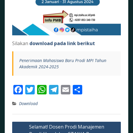
Silakan
download pada link berikut
Penerimaan Mahasiswa Baru Prodi MPI Tahun
Akademik 2024-2025
F
T
W
T
E
S
ac
w
h
el
m
h
Download
e
itt
at
e
ai
ar
b
er
s
gr
l
e
Post
o
A
a
Selamat! Dosen Prodi Manajemen
navigation