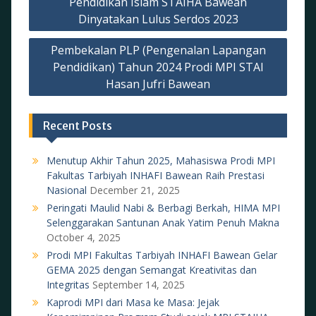
o
Pendidikan Islam STAIHA Bawean
p
m
Dinyatakan Lulus Serdos 2023
k
p
Pembekalan PLP (Pengenalan Lapangan
Pendidikan) Tahun 2024 Prodi MPI STAI
Hasan Jufri Bawean
Recent Posts
Menutup Akhir Tahun 2025, Mahasiswa Prodi MPI
Fakultas Tarbiyah INHAFI Bawean Raih Prestasi
Nasional
December 21, 2025
Peringati Maulid Nabi & Berbagi Berkah, HIMA MPI
Selenggarakan Santunan Anak Yatim Penuh Makna
October 4, 2025
Prodi MPI Fakultas Tarbiyah INHAFI Bawean Gelar
GEMA 2025 dengan Semangat Kreativitas dan
Integritas
September 14, 2025
Kaprodi MPI dari Masa ke Masa: Jejak